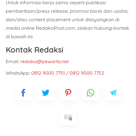
Untuk informasi kerja sama seperti publikasi
pemberitaan/press release, promosi bisnis dan usaha,
dan/atau content placement untuk ditayangkan di
media online RedaksiPost.com, silakan hubungi kontak
di bawah ini:
Nama Lengkap
Kontak Redaksi
Email:
redaksi@pewarta.net
Nomor WhatsApp Aktif
WhatsApp:
0812 9000 7751 / 0812 9000 7752
Pilih Layanan
Jumlah Pesanan