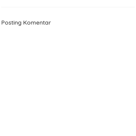
Tanggal Pesanan
Posting Komentar
Isi pesan/catatan
Jika data sudah benar silakan klik tombol KIRIM di bawah ini.
KIRIM
Atau JIKA GAGAL silakan klik
>>
LINK INI
.