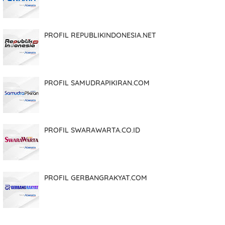
PROFIL REPUBLIKINDONESIA.NET
Isi pesan/catatan
PROFIL SAMUDRAPIKIRAN.COM
Jika data sudah benar silakan klik tombol KIRIM di bawah ini.
PROFIL SWARAWARTA.CO.ID
KIRIM
Atau JIKA GAGAL silakan klik
>>
LINK INI
.
PROFIL GERBANGRAKYAT.COM